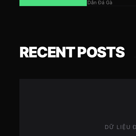
RECENT POSTS
DỮ LIỆU 