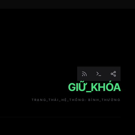
GIỮ_KHÓA
TRẠNG_THÁI_HỆ_THỐNG: BÌNH_THƯỜNG