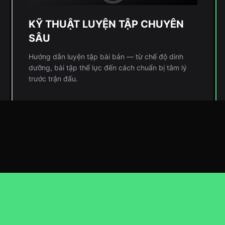
KỸ THUẬT LUYỆN TẬP CHUYÊN
SÂU
Hướng dẫn luyện tập bài bản — từ chế độ dinh
dưỡng, bài tập thể lực đến cách chuẩn bị tâm lý
trước trận đấu.