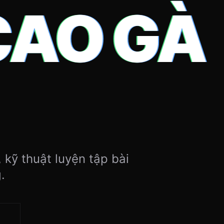
CAO GÀ
 kỹ thuật luyện tập bài
.
T