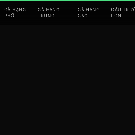
GÀ HẠNG
GÀ HẠNG
GÀ HẠNG
ĐẤU TRƯ
PHỔ
TRUNG
CAO
LỚN