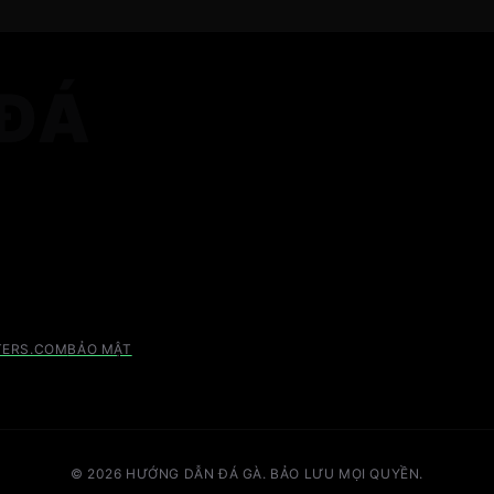
 ĐÁ
ERS.COM
BẢO MẬT
© 2026 HƯỚNG DẪN ĐÁ GÀ. BẢO LƯU MỌI QUYỀN.