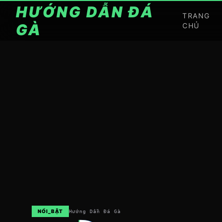
CHUYỂN_TỚI_NỘI_DUNG
HƯỚNG DẪN ĐÁ
TRANG
GÀ
CHỦ
NỔI_BẬT
Hướng Dẫn Đá Gà