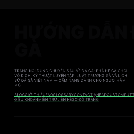
HƯỚNG DẪN
GÀ
TRANG NỘI DUNG CHUYÊN SÂU VỀ ĐÁ GÀ: PHẢ HỆ GÀ CHỌI
VÔ ĐỊCH, KỸ THUẬT LUYỆN TẬP, LUẬT TRƯỜNG GÀ VÀ LỊCH
SỬ ĐÁ GÀ VIỆT NAM — CẨM NANG DÀNH CHO NGƯỜI HÂM
MỘ.
BLOG
GIỚI THIỆU
FAQ
GLOSSARY
CONTACT@NEADCUSTOMPUTT
ĐIỀU KHOẢN
MIỄN TRỪ
LIÊN HỆ
SƠ ĐỒ TRANG